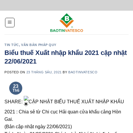
Skip
to
content
TIN TỨC
,
VĂN BẢN PHÁP QUY
Biểu thuế Xuất nhập khẩu 2021 cập nhật
22/06/2021
POSTED ON
23 THÁNG SÁU, 2021
BY
BAOTINVATESCO
23
Th6
SHARE:
CẬP NHẬT BIỂU THUẾ XUẤT NHẬP KHẨU
2021 : Chia sẻ từ Chi cục Hải quan cửa khẩu cảng Hòn
Gai.
(Bản cập nhật ngày 22/06/2021)