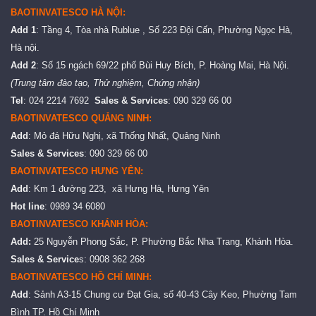
BAOTINVATESCO HÀ NỘI:
Add 1
: Tầng 4, Tòa nhà Rublue , Số 223 Đội Cấn, Phường Ngọc Hà,
Hà nội.
Add 2
: Số 15 ngách 69/22 phố Bùi Huy Bích, P. Hoàng Mai, Hà Nội.
(Trung tâm đào tạo, Thử nghiệm, Chứng nhận)
Tel
: 024 2214 7692
Sales & Services
: 090 329 66 00
BAOTINVATESCO QUẢNG NINH:
Add
: Mỏ đá Hữu Nghị, xã Thống Nhất, Quảng Ninh
Sales & Services
: 090 329 66 00
BAOTINVATESCO HƯNG YÊN:
Add
: Km 1 đường 223, xã Hưng Hà, Hưng Yên
Hot line
: 0989 34 6080
BAOTINVATESCO KHÁNH HÒA:
Add:
25 Nguyễn Phong Sắc, P. Phường Bắc Nha Trang, Khánh Hòa.
Sales & Service
s: 0908 362 268
BAOTINVATESCO HỒ CHÍ MINH:
Add
: Sảnh A3-15 Chung cư Đạt Gia, số 40-43 Cây Keo, Phường Tam
Bình TP. Hồ Chí Minh