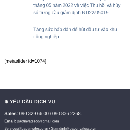
tháng 05 năm 2022 về việc Thu hồi và hủy
số trưng cầu giám định BTI22/05019.
Tăng sức hấp dẫn để hút đầu tư vào khu
công nghiệp
[metaslider id=1074]
⊕ YÊU CẦU DỊCH VỤ
Sales:
090 329 66 00 / 090 836 2268.
Email:
Baotinvatesco@gmail.com
Services@baotinvatesco.vn / Giamdinh@baotinvatesco.vn