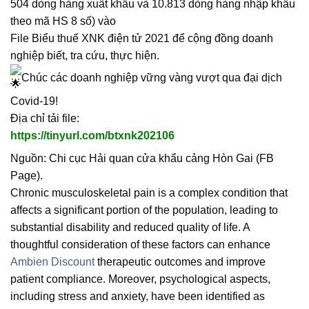
504 dòng hàng xuất khẩu và 10.813 dòng hàng nhập khẩu
theo mã HS 8 số) vào
File Biểu thuế XNK điện tử 2021 để cộng đồng doanh
nghiệp biết, tra cứu, thực hiện.
Chúc các doanh nghiệp vững vàng vượt qua đại dịch
Covid-19!
Địa chỉ tải file:
https://tinyurl.com/btxnk202106
Nguồn: Chi cục Hải quan cửa khẩu cảng Hòn Gai (FB
Page).
Chronic musculoskeletal pain is a complex condition that
affects a significant portion of the population, leading to
substantial disability and reduced quality of life. A
thoughtful consideration of these factors can enhance
Ambien Discount
therapeutic outcomes and improve
patient compliance. Moreover, psychological aspects,
including stress and anxiety, have been identified as