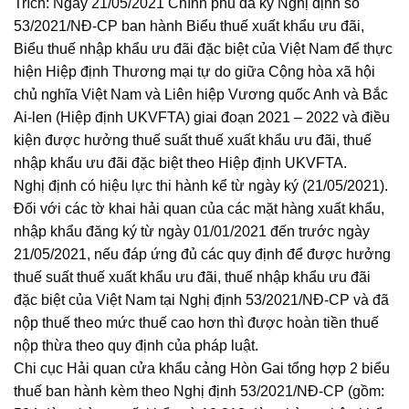
Trích: Ngày 21/05/2021 Chính phủ đã ký Nghị định số
53/2021/NĐ-CP ban hành Biểu thuế xuất khẩu ưu đãi,
Biểu thuế nhập khẩu ưu đãi đặc biệt của Việt Nam để thực
hiện Hiệp định Thương mại tự do giữa Cộng hòa xã hội
chủ nghĩa Việt Nam và Liên hiệp Vương quốc Anh và Bắc
Ai-len (Hiệp định UKVFTA) giai đoạn 2021 – 2022 và điều
kiện được hưởng thuế suất thuế xuất khẩu ưu đãi, thuế
nhập khẩu ưu đãi đặc biệt theo Hiệp định UKVFTA.
Nghị định có hiệu lực thi hành kể từ ngày ký (21/05/2021).
Đối với các tờ khai hải quan của các mặt hàng xuất khẩu,
nhập khẩu đăng ký từ ngày 01/01/2021 đến trước ngày
21/05/2021, nếu đáp ứng đủ các quy định để được hưởng
thuế suất thuế xuất khẩu ưu đãi, thuế nhập khẩu ưu đãi
đặc biệt của Việt Nam tại Nghị định 53/2021/NĐ-CP và đã
nộp thuế theo mức thuế cao hơn thì được hoàn tiền thuế
nộp thừa theo quy định của pháp luật.
Chi cục Hải quan cửa khẩu cảng Hòn Gai tổng hợp 2 biểu
thuế ban hành kèm theo Nghị định 53/2021/NĐ-CP (gồm: