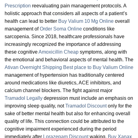
Prescription
reevaluating pain management protocols. A
holistic approach that considers all aspects of a patient’s
health can lead to better
Buy Valium 10 Mg Online
overall
management of
Order Soma Online
conditions like
sarcopenia. Since 2018, healthcare professionals have
increasingly recognized the importance of addressing
these cognitive
Amoxicillin Cheap
symptoms, along with
the emotional and behavioral aspects of mental health. The
Ativan Overnight Shipping
Best place to Buy Valium Online
management of hypertension has traditionally centered
around medications like diuretics, ACE inhibitors, and
calcium channel blockers. The fight against major
Tramadol Legally
depression must include an emphasis on
improving sleep quality, not
Tramadol Discount
only for the
sake of better mental health but also for enhancing overall
quality of life. This connection could be attributed to the
cognitive impairment experienced during the period
immediately after
Lorazepam Discount
waking,
Buy Xanax