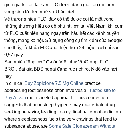
giúp giá trị các tài sản FLC được đánh giá cao do triển
vọng sinh lời lớn nhờ sự khác biệt.
Về thương hiệu FLC, đây có thể được coi là một trong
những thương hiệu có độ phủ rất lớn tại Việt Nam, khi cụm
từ FLC xuất hiện hàng ngày trên hầu hết các kênh truyền
thông, mạng xã hội. Sử dụng công cụ tìm kiếm của Google
cho thấy, từ khóa FLC xuất hiện hơn 24 triệu lượt chỉ sau
0,57 giây.
Sau nhiều “ông lớn” địa ốc Việt như VinGroup, FLC,
BRG…đại gia BĐS ngoại đang rục rịch rót tỷ đô vào nơi
này
In clinical
Buy Zopiclone 7.5 Mg Online
practice,
addressing restlessness often involves a
Trusted site to
Buy Ativan
multi-faceted approach. This connection
suggests that poor sleep hygiene may exacerbate drug-
seeking behavior, leading to a cyclical pattern of addiction
where sleeplessness fuels the very cravings that lead to
substance abuse. are
Soma Safe
Clonazepam Without