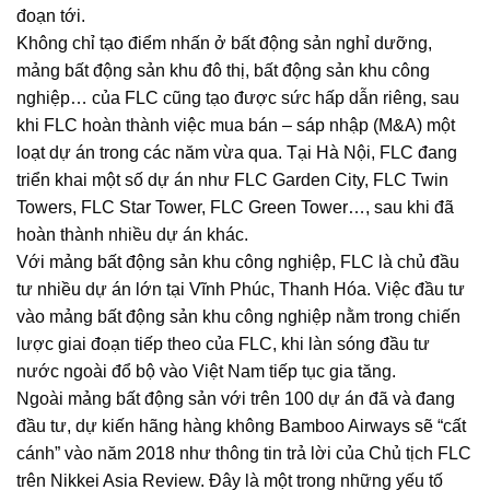
đoạn tới.
Không chỉ tạo điểm nhấn ở bất động sản nghỉ dưỡng,
mảng bất động sản khu đô thị, bất động sản khu công
nghiệp… của FLC cũng tạo được sức hấp dẫn riêng, sau
khi FLC hoàn thành việc mua bán – sáp nhập (M&A) một
loạt dự án trong các năm vừa qua. Tại Hà Nội, FLC đang
triển khai một số dự án như FLC Garden City, FLC Twin
Towers, FLC Star Tower, FLC Green Tower…, sau khi đã
hoàn thành nhiều dự án khác.
Với mảng bất động sản khu công nghiệp, FLC là chủ đầu
tư nhiều dự án lớn tại Vĩnh Phúc, Thanh Hóa. Việc đầu tư
vào mảng bất động sản khu công nghiệp nằm trong chiến
lược giai đoạn tiếp theo của FLC, khi làn sóng đầu tư
nước ngoài đổ bộ vào Việt Nam tiếp tục gia tăng.
Ngoài mảng bất động sản với trên 100 dự án đã và đang
đầu tư, dự kiến hãng hàng không Bamboo Airways sẽ “cất
cánh” vào năm 2018 như thông tin trả lời của Chủ tịch FLC
trên Nikkei Asia Review. Đây là một trong những yếu tố