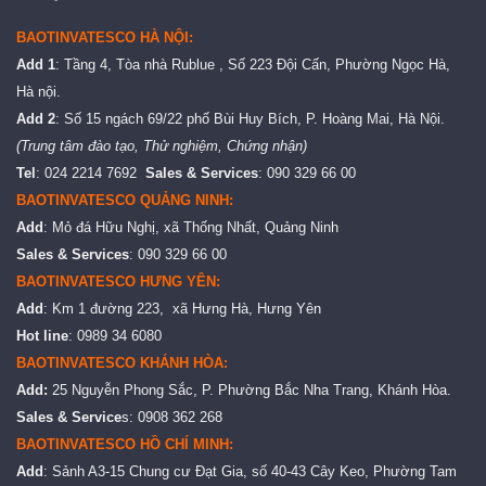
BAOTINVATESCO HÀ NỘI:
Add 1
: Tầng 4, Tòa nhà Rublue , Số 223 Đội Cấn, Phường Ngọc Hà,
Hà nội.
Add 2
: Số 15 ngách 69/22 phố Bùi Huy Bích, P. Hoàng Mai, Hà Nội.
(Trung tâm đào tạo, Thử nghiệm, Chứng nhận)
Tel
: 024 2214 7692
Sales & Services
: 090 329 66 00
BAOTINVATESCO QUẢNG NINH:
Add
: Mỏ đá Hữu Nghị, xã Thống Nhất, Quảng Ninh
Sales & Services
: 090 329 66 00
BAOTINVATESCO HƯNG YÊN:
Add
: Km 1 đường 223, xã Hưng Hà, Hưng Yên
Hot line
: 0989 34 6080
BAOTINVATESCO KHÁNH HÒA:
Add:
25 Nguyễn Phong Sắc, P. Phường Bắc Nha Trang, Khánh Hòa.
Sales & Service
s: 0908 362 268
BAOTINVATESCO HỒ CHÍ MINH:
Add
: Sảnh A3-15 Chung cư Đạt Gia, số 40-43 Cây Keo, Phường Tam