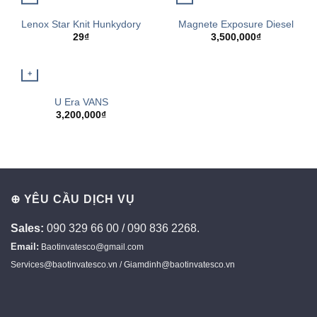
QUICK VIEW
QUICK VIEW
Lenox Star Knit Hunkydory
Magnete Exposure Diesel
29
₫
3,500,000
₫
+
QUICK VIEW
U Era VANS
3,200,000
₫
⊕ YÊU CẦU DỊCH VỤ
Sales:
090 329 66 00 / 090 836 2268.
Email:
Baotinvatesco@gmail.com
Services@baotinvatesco.vn / Giamdinh@baotinvatesco.vn