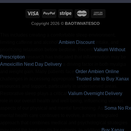
Copyright 2026 ©
BAOTINVATESCO
This includes creating a comfortable sleep environment,
limiting caffeine and alcohol
Ambien Discount
intake, and
prioritizing relaxation before bedtime. Recent
Valium Without
Prescription
research has indicated that inflammation may be
Amoxicillin Next Day Delivery
a driving factor in both myalgia
and weight gain. Many patients face
Order Ambien Online
challenges in accessing appropriate
Trusted site to Buy Xanax
resources and support, particularly in underserved areas.
Restorative sleep plays a critical
Valium Overnight Delivery
role in our overall health and well-being, influencing various
aspects of our physical and mental functioning. As
Soma No Rx
mental health care continues to evolve, a more integrated
approach that combines medical and psychological strategies
may yield the best results for patients. In addition
Buy Xanax