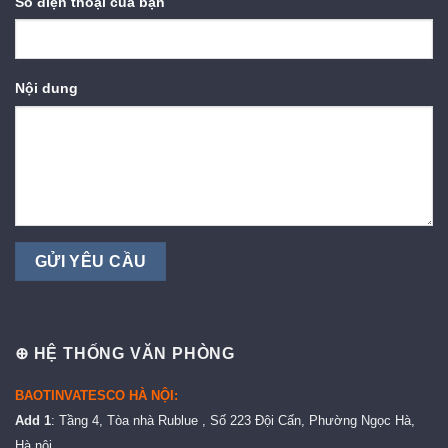
Số điện thoại của bạn
Nội dung
⊕ HỆ THỐNG VĂN PHÒNG
BAOTINVATESCO HÀ NỘI:
Add 1
: Tầng 4, Tòa nhà Rublue , Số 223 Đội Cấn, Phường Ngọc Hà,
Hà nội.