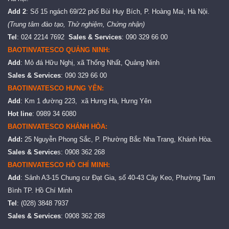
Add 2
: Số 15 ngách 69/22 phố Bùi Huy Bích, P. Hoàng Mai, Hà Nội.
(Trung tâm đào tạo, Thử nghiệm, Chứng nhận)
Tel
: 024 2214 7692
Sales & Services
: 090 329 66 00
BAOTINVATESCO QUẢNG NINH:
Add
: Mỏ đá Hữu Nghị, xã Thống Nhất, Quảng Ninh
Sales & Services
: 090 329 66 00
BAOTINVATESCO HƯNG YÊN:
Add
: Km 1 đường 223, xã Hưng Hà, Hưng Yên
Hot line
: 0989 34 6080
BAOTINVATESCO KHÁNH HÒA:
Add:
25 Nguyễn Phong Sắc, P. Phường Bắc Nha Trang, Khánh Hòa.
Sales & Service
s: 0908 362 268
BAOTINVATESCO HỒ CHÍ MINH:
Add
: Sảnh A3-15 Chung cư Đạt Gia, số 40-43 Cây Keo, Phường Tam
Bình TP. Hồ Chí Minh
Tel
: (028) 3848 7937
Sales & Services
: 0908 362 268