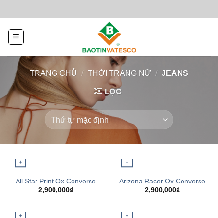
Skip
to
content
TRANG CHỦ
/
THỜI TRANG NỮ
/
JEANS
LỌC
+
+
QUICK VIEW
QUICK VIEW
All Star Print Ox Converse
Arizona Racer Ox Converse
2,900,000
₫
2,900,000
₫
+
+