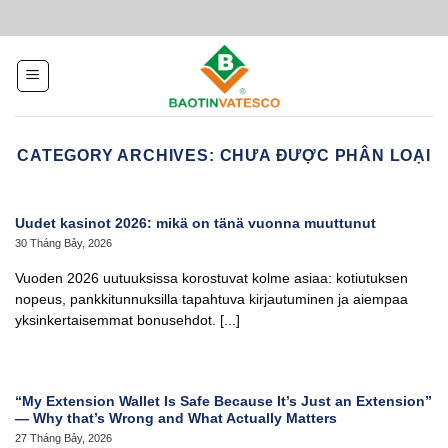
Skip
to
content
CATEGORY ARCHIVES:
CHƯA ĐƯỢC PHÂN LOẠI
Uudet kasinot 2026: mikä on tänä vuonna muuttunut
30 Tháng Bảy, 2026
Vuoden 2026 uutuuksissa korostuvat kolme asiaa: kotiutuksen
nopeus, pankkitunnuksilla tapahtuva kirjautuminen ja aiempaa
yksinkertaisemmat bonusehdot. [...]
“My Extension Wallet Is Safe Because It’s Just an Extension”
— Why that’s Wrong and What Actually Matters
27 Tháng Bảy, 2026