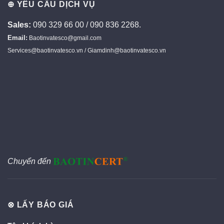
⊕ YÊU CẦU DỊCH VỤ
Sales:
090 329 66 00 / 090 836 2268.
Email:
Baotinvatesco@gmail.com
Services@baotinvatesco.vn / Giamdinh@baotinvatesco.vn
Chuyển đến
⊗ LẤY BÁO GIÁ