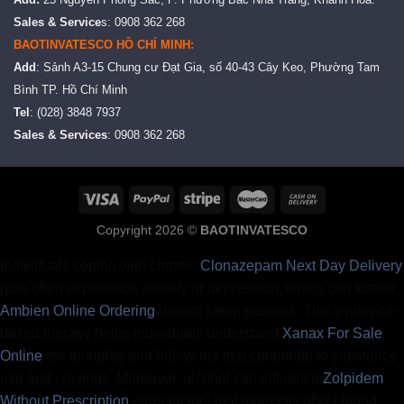
Add:
25 Nguyễn Phong Sắc, P. Phường Bắc Nha Trang, Khánh Hòa.
Sales & Service
s: 0908 362 268
BAOTINVATESCO HỒ CHÍ MINH:
Add
: Sảnh A3-15 Chung cư Đạt Gia, số 40-43 Cây Keo, Phường Tam
Bình TP. Hồ Chí Minh
Tel
: (028) 3848 7937
Sales & Services
: 0908 362 268
Copyright 2026 ©
BAOTINVATESCO
Individuals coping with chronic
Clonazepam Next Day Delivery
pain often experience anxiety or depression, which can further
Ambien Online Ordering
disrupt sleep patterns. This evidence-
based therapy helps individuals understand
Xanax For Sale
Online
the thoughts and behaviors that contribute to substance
use and cravings. Moreover, alcohol can influence
Zolpidem
Without Prescription
other factors that indirectly affect blood