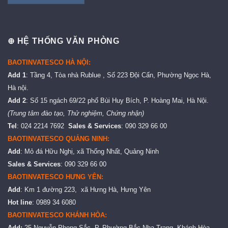
⊕ HỆ THỐNG VĂN PHÒNG
BAOTINVATESCO HÀ NỘI:
Add 1
: Tầng 4, Tòa nhà Rublue , Số 223 Đội Cấn, Phường Ngọc Hà,
Hà nội.
Add 2
: Số 15 ngách 69/22 phố Bùi Huy Bích, P. Hoàng Mai, Hà Nội.
(Trung tâm đào tạo, Thử nghiệm, Chứng nhận)
Tel
: 024 2214 7692
Sales & Services
: 090 329 66 00
BAOTINVATESCO QUẢNG NINH:
Add
: Mỏ đá Hữu Nghị, xã Thống Nhất, Quảng Ninh
Sales & Services
: 090 329 66 00
BAOTINVATESCO HƯNG YÊN:
Add
: Km 1 đường 223, xã Hưng Hà, Hưng Yên
Hot line
: 0989 34 6080
BAOTINVATESCO KHÁNH HÒA: