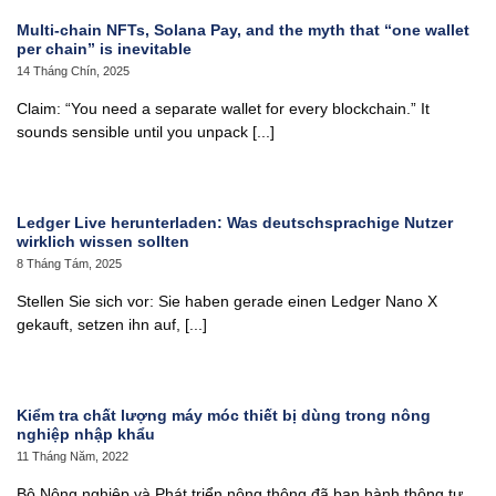
Multi‑chain NFTs, Solana Pay, and the myth that “one wallet
per chain” is inevitable
14 Tháng Chín, 2025
Claim: “You need a separate wallet for every blockchain.” It
sounds sensible until you unpack [...]
Ledger Live herunterladen: Was deutschsprachige Nutzer
wirklich wissen sollten
8 Tháng Tám, 2025
Stellen Sie sich vor: Sie haben gerade einen Ledger Nano X
gekauft, setzen ihn auf, [...]
Kiểm tra chất lượng máy móc thiết bị dùng trong nông
nghiệp nhập khẩu
11 Tháng Năm, 2022
Bộ Nông nghiệp và Phát triển nông thông đã ban hành thông tư