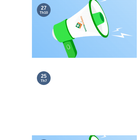
27
Th10
25
Th7