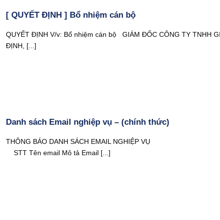
[ QUYẾT ĐỊNH ] Bổ nhiệm cán bộ
QUYẾT ĐỊNH V/v: Bổ nhiệm cán bộ GIÁM ĐỐC CÔNG TY TNHH G
ĐỊNH, [...]
Danh sách Email nghiệp vụ – (chính thức)
THÔNG BÁO DANH SÁCH EMAIL NGHIỆP V
STT Tên email Mô tả Email [...]