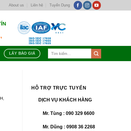
About us
Liên hệ
Tuyển Dụng
TÍN
,
Tìm
LẤY BÁO GIÁ
kiếm:
HỖ TRỢ TRỰC TUYẾN
H,
DỊCH VỤ KHÁCH HÀNG
Mr. Tùng : 090 329 6600
Mr. Dũng : 0908 36 2268