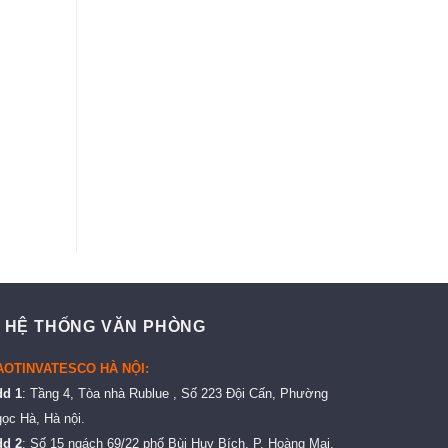
 HỆ THỐNG VĂN PHÒNG
AOTINVATESCO HÀ NỘI:
dd 1
: Tầng 4, Tòa nhà Rublue , Số 223 Đội Cấn, Phường
ọc Hà, Hà nội.
dd 2
: Số 15 ngách 69/22 phố Bùi Huy Bích, P. Hoàng Mai,