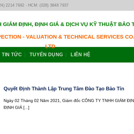
24) 2214 7692 - HCM: (028) 3848 7937
 GIÁM ĐỊNH, ĐỊNH GIÁ & DỊCH VỤ KỸ THUẬT BẢO 
PECTION - VALUATION & TECHNICAL SERVICES CO.
LTD
TIN TỨC
TUYỂN DỤNG
LIÊN HỆ
Quyết Định Thành Lập Trung Tâm Đào Tạo Bảo Tín
Ngày 02 Tháng 02 Năm 2021, Giám đốc CÔNG TY TNHH GIÁM ĐỊN
ĐỊNH GIÁ [...]