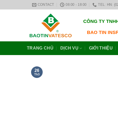
Skip
CONTACT
08:00 - 18:00
TEL: HN: (0
to
content
CÔNG TY TNHH
BAO TIN INS
TRANG CHỦ
DỊCH VỤ
GIỚI THIỆU
26
Th3