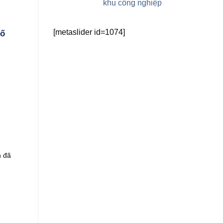
khu công nghiệp
[metaslider id=1074]
số
n đã