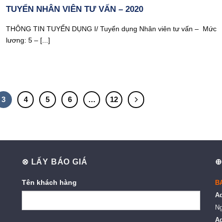
TUYỂN NHÂN VIÊN TƯ VẤN – 2020
THÔNG TIN TUYỂN DỤNG I/ Tuyển dụng Nhân viên tư vấn – Mức
lương: 5 – [...]
3
4
5
6
…
12
⊗ LẤY BÁO GIÁ
⊕
Tên khách hàng
B
A
Ng
A