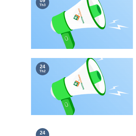
09
Th3
24
Th2
24