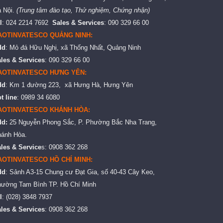
 Nội.
(Trung tâm đào tạo, Thử nghiệm, Chứng nhận)
l
: 024 2214 7692
Sales & Services
: 090 329 66 00
AOTINVATESCO QUẢNG NINH:
dd
: Mỏ đá Hữu Nghị, xã Thống Nhất, Quảng Ninh
les & Services
: 090 329 66 00
AOTINVATESCO HƯNG YÊN:
dd
: Km 1 đường 223, xã Hưng Hà, Hưng Yên
t line
: 0989 34 6080
AOTINVATESCO KHÁNH HÒA:
dd:
25 Nguyễn Phong Sắc, P. Phường Bắc Nha Trang,
ánh Hòa.
les & Service
s: 0908 362 268
AOTINVATESCO HỒ CHÍ MINH:
dd
: Sảnh A3-15 Chung cư Đạt Gia, số 40-43 Cây Keo,
ường Tam Bình TP. Hồ Chí Minh
l
: (028) 3848 7937
les & Services
: 0908 362 268