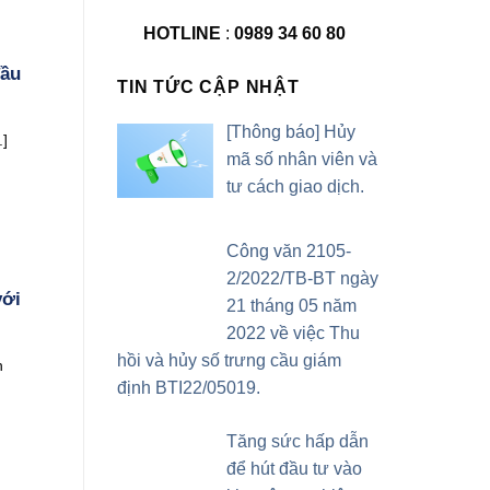
HOTLINE
:
0989 34 60 80
đầu
TIN TỨC CẬP NHẬT
[Thông báo] Hủy
.]
mã số nhân viên và
tư cách giao dịch.
Công văn 2105-
2/2022/TB-BT ngày
với
21 tháng 05 năm
2022 về việc Thu
hồi và hủy số trưng cầu giám
n
định BTI22/05019.
Tăng sức hấp dẫn
để hút đầu tư vào