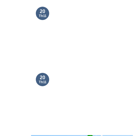
20
Th11
20
Th11