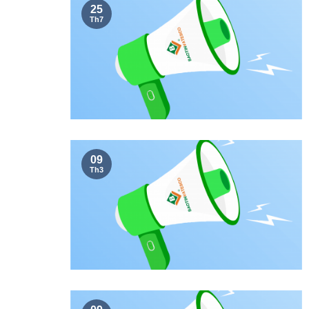
25
Th7
09
Th3