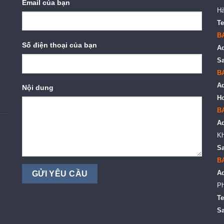
Email của bạn
Hà
Te
B
Số điện thoại của bạn
A
Sa
B
A
Nội dung
Ho
B
A
Kh
Sa
B
A
Ph
Te
Sa