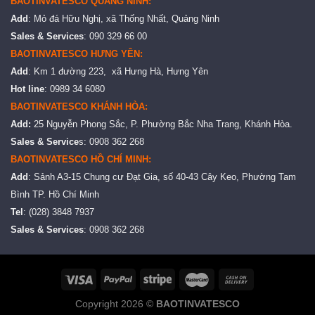
BAOTINVATESCO QUẢNG NINH:
Add
: Mỏ đá Hữu Nghị, xã Thống Nhất, Quảng Ninh
Sales & Services
: 090 329 66 00
BAOTINVATESCO HƯNG YÊN:
Add
: Km 1 đường 223, xã Hưng Hà, Hưng Yên
Hot line
: 0989 34 6080
BAOTINVATESCO KHÁNH HÒA:
Add:
25 Nguyễn Phong Sắc, P. Phường Bắc Nha Trang, Khánh Hòa.
Sales & Service
s: 0908 362 268
BAOTINVATESCO HỒ CHÍ MINH:
Add
: Sảnh A3-15 Chung cư Đạt Gia, số 40-43 Cây Keo, Phường Tam
Bình TP. Hồ Chí Minh
Tel
: (028) 3848 7937
Sales & Services
: 0908 362 268
Copyright 2026 ©
BAOTINVATESCO