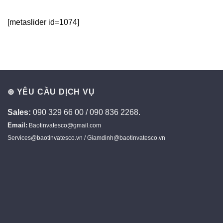
[metaslider id=1074]
⊕ YÊU CẦU DỊCH VỤ
Sales:
090 329 66 00 / 090 836 2268.
Email:
Baotinvatesco@gmail.com
Services@baotinvatesco.vn / Giamdinh@baotinvatesco.vn