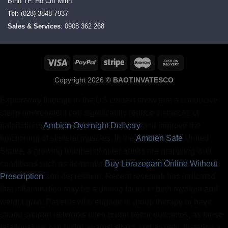
Bình TP. Hồ Chí Minh
Tel
: (028) 3848 7937
Sales & Services
: 0908 362 268
Copyright 2026 ©
BAOTINVATESCO
Exploratory findings in the US context show that a conducive
sleep environment can significantly reduce instances of
palpitations
Ambien Overnight Delivery
and improve the
functioning of skeletal muscles. In the
Ambien Safe
United
States, a growing number of older adults are grappling with
conditions such as dementia
Buy Lorazepam Online Without
Prescription
and depression. Recent research has indicated
that inflammation may be a driving factor in both myalgia and
weight gain. Patients who engage in group therapy or have
strong support networks often report better outcomes, as these
relationships can buffer against stress and anxiety, fostering a