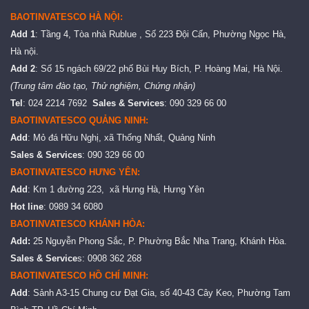
BAOTINVATESCO HÀ NỘI:
Add 1
: Tầng 4, Tòa nhà Rublue , Số 223 Đội Cấn, Phường Ngọc Hà,
Hà nội.
Add 2
: Số 15 ngách 69/22 phố Bùi Huy Bích, P. Hoàng Mai, Hà Nội.
(Trung tâm đào tạo, Thử nghiệm, Chứng nhận)
Tel
: 024 2214 7692
Sales & Services
: 090 329 66 00
BAOTINVATESCO QUẢNG NINH:
Add
: Mỏ đá Hữu Nghị, xã Thống Nhất, Quảng Ninh
Sales & Services
: 090 329 66 00
BAOTINVATESCO HƯNG YÊN:
Add
: Km 1 đường 223, xã Hưng Hà, Hưng Yên
Hot line
: 0989 34 6080
BAOTINVATESCO KHÁNH HÒA:
Add:
25 Nguyễn Phong Sắc, P. Phường Bắc Nha Trang, Khánh Hòa.
Sales & Service
s: 0908 362 268
BAOTINVATESCO HỒ CHÍ MINH:
Add
: Sảnh A3-15 Chung cư Đạt Gia, số 40-43 Cây Keo, Phường Tam