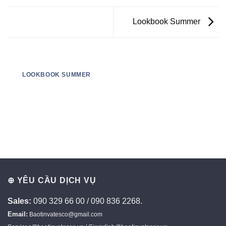
Lookbook Summer
LOOKBOOK SUMMER
⊕ YÊU CẦU DỊCH VỤ
Sales:
090 329 66 00 / 090 836 2268.
Email:
Baotinvatesco@gmail.com